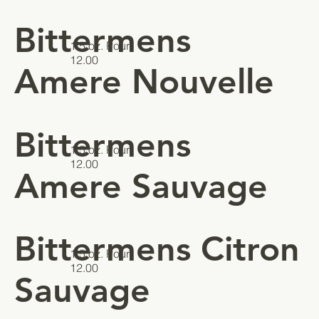
Bittermens
1.5 oz. Pour
12.00
Amere Nouvelle
Bittermens
1.5 oz. Pour
12.00
Amere Sauvage
Bittermens Citron
1.5 oz. Pour
12.00
Sauvage