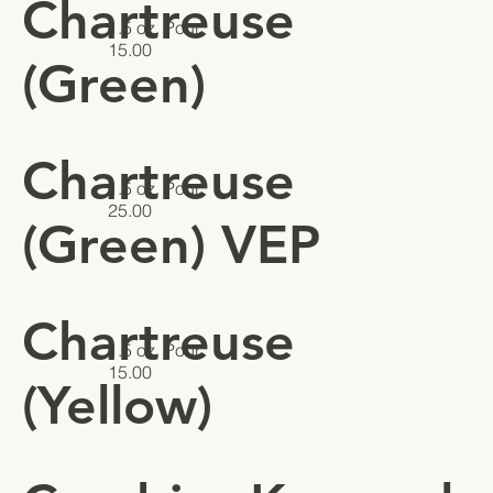
Chartreuse
1.5 oz. Pour
15.00
(Green)
Chartreuse
1.5 oz. Pour
25.00
(Green) VEP
Chartreuse
1.5 oz. Pour
15.00
(Yellow)