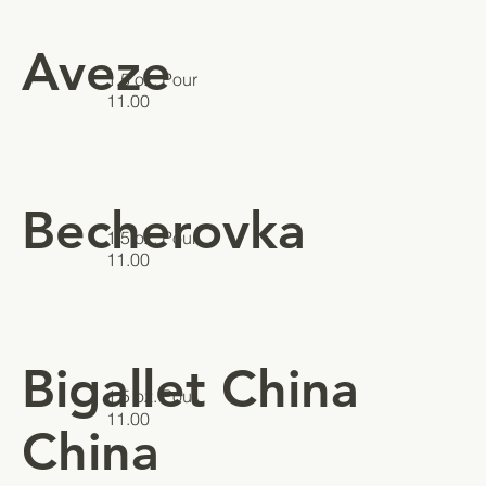
Aveze
1.5 oz. Pour
11.00
Becherovka
1.5 oz. Pour
11.00
Bigallet China
1.5 oz. Pour
11.00
China