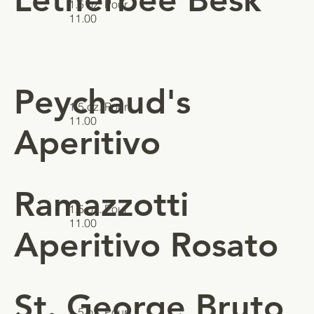
1.5 oz. Pour
11.00
Peychaud's
1.5 oz. Pour
11.00
Aperitivo
Ramazzotti
1.5 oz. Pour
11.00
Aperitivo Rosato
St. George Bruto
1.5 oz. Pour