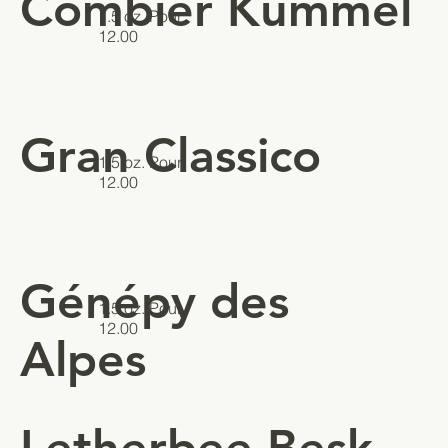
Combier Kummel
1.5 oz. Pour
12.00
Gran Classico
1.5 oz. Pour
12.00
Génépy des
1.5 oz. Pour
12.00
Alpes
Letherbee Besk