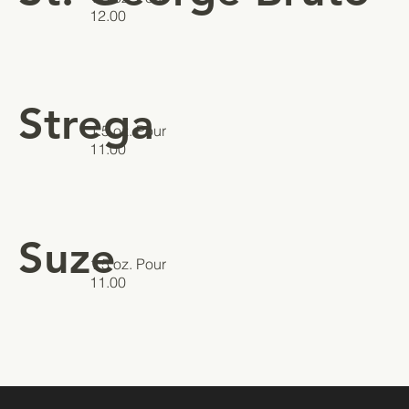
12.00
Strega
1.5 oz. Pour
11.00
Suze
1.5 oz. Pour
11.00