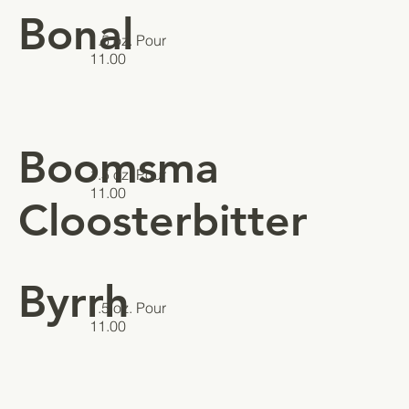
Bonal
1.5 oz. Pour
11.00
Boomsma
1.5 oz. Pour
11.00
Cloosterbitter
Byrrh
1.5 oz. Pour
11.00