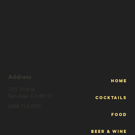
Address
Home
72 S. First St.
San Jose, CA 95113
Cocktails
(408) 713-2625
Food
Beer & Wine