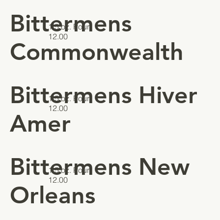
Bittermens
1.5 oz. Pour
12.00
Commonwealth
Bittermens Hiver
1.5 oz. Pour
12.00
Amer
Bittermens New
1.5 oz. Pour
12.00
Orleans